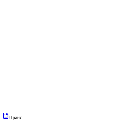
555 013 663
555 023 663
Telegram/sms:
946 651 387
info@astramed-clinic.com
Прайс